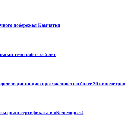
точного побережья Камчатки
ный темп работ за 5 лет
одолели дистанцию протяжённостью более 30 километров
розыгрыш сертификата в «Беломорье»!