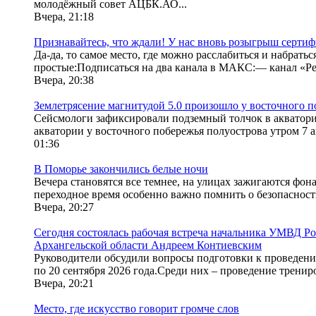
молодёжный совет АЦБК.АО...
Вчера, 21:18
Признавайтесь, что ждали! У нас вновь розыгрыш сертиф
Да-да, то самое место, где можно расслабиться и набрать
простые:Подписаться на два канала в МАКС:— канал «Ре
Вчера, 20:38
Землетрясение магнитудой 5.0 произошло у восточного 
Сейсмологи зафиксировали подземный толчок в акватори
акватории у восточного побережья полуострова утром 7 
01:36
В Поморье закончились белые ночи
Вечера становятся все темнее, на улицах зажигаются фон
переходное время особенно важно помнить о безопасности
Вчера, 20:27
Сегодня состоялась рабочая встреча начальника УМВД Р
Архангельской области Андреем Контиевским
Руководители обсудили вопросы подготовки к проведени
по 20 сентября 2026 года.Среди них – проведение трениро
Вчера, 20:21
Место, где искусство говорит громче слов