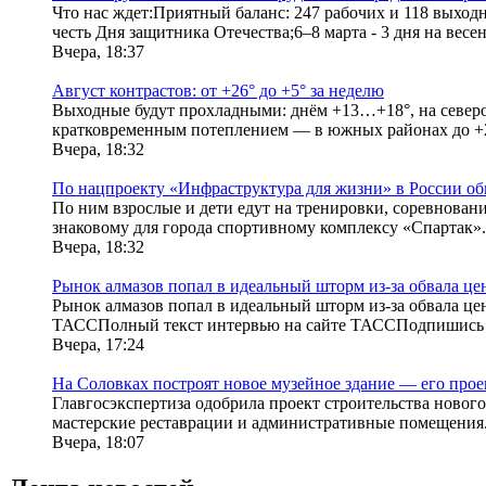
Что нас ждет:Приятный баланс: 247 рабочих и 118 выходн
честь Дня защитника Отечества;6–8 марта - 3 дня на весенн
Вчера, 18:37
Август контрастов: от +26° до +5° за неделю
Выходные будут прохладными: днём +13…+18°, на северо
кратковременным потеплением — в южных районах до +26
Вчера, 18:32
По нацпроекту «Инфраструктура для жизни» в России об
По ним взрослые и дети едут на тренировки, соревновани
знаковому для города спортивному комплексу «Спартак». 
Вчера, 18:32
Рынок алмазов попал в идеальный шторм из-за обвала ц
Рынок алмазов попал в идеальный шторм из-за обвала це
ТАССПолный текст интервью на сайте ТАССПодпишись 
Вчера, 17:24
На Соловках построят новое музейное здание — его про
Главгосэкспертиза одобрила проект строительства нового
мастерские реставрации и административные помещения.Ч
Вчера, 18:07