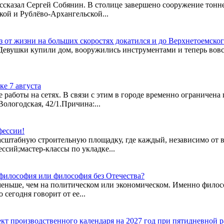
ассказал Сергей Собянин. В столице завершено сооружение тон
ой и Рублёво-Архангельской...
з от жизни на больших скоростях докатился и до Верхнетоемског
ги.Девушки купили дом, вооружились инструментами и теперь в
е 7 августа
аботы на сетях. В связи с этим в городе временно ограничена
ологодская, 42/1.Причина:...
фессии!
масштабную строительную площадку, где каждый, независимо от в
ссий;мастер-классы по укладке...
 философия или философия без Отечества?
меньше, чем на политическом или экономическом. Именно филос
сегодня говорит от ее...
кт производственного календаря на 2027 год при пятидневной р