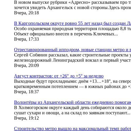
В новом выпуске рубрики «Адресно» рассказываем про т
хочется увидеть Архангельск с новой стороны.Здесь прохо
Вчера, 20:18
В Каргопольском округе ровно 55 лет назад был создан 
Особо охраняемая природная территория площадью 8,8 тыс
Объект официально внесен в перечень Ключевых...
Вчера, 17:33
Отреставрированный ипподром, новые станции метро и во
Сергей Собянин рассказал, какие строительные проекты
железнодорожный Ленинградский вокзал и первый участо
Вчера, 20:09
Август контрастов: от +26° до +5° за неделю
Выходные будут прохладными: днём +13…+18°, на северо
кратковременным потеплением — в южных районах до +26
Вчера, 18:37
Волонтёры из Архангельской области ежедневно помогаю
В Холмогорском округе каждый день собираются около де
сушат сухари и овощи, а на склад по заявкам поступают...
Вчера, 19:12
Строительство метро вышло на максимальный темп работ 