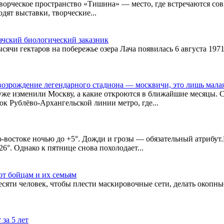
ворческое пространство «Тишина» — место, где встречаются со
дят выставки, творческие...
Лачский биологический заказник
ячи гектаров на побережье озера Лача появилась 6 августа 1971
зрождение легендарного стадиона — москвичи, это лишь малая ч
 уже изменили Москву, а какие откроются в ближайшие месяцы.
к Рублёво-Архангельской линии метро, где...
-востоке ночью до +5°. Дожди и грозы — обязательный атрибут.
°. Однако к пятнице снова похолодает...
т бойцам и их семьям
сяти человек, чтобы плести маскировочные сети, делать окопны
за 5 лет