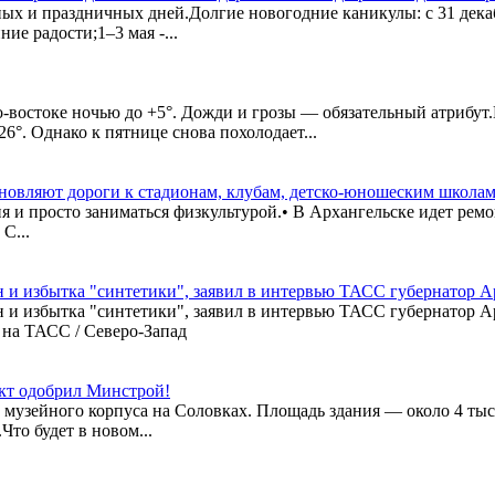
ых и праздничных дней.Долгие новогодние каникулы: с 31 декабря
ие радости;1–3 мая -...
-востоке ночью до +5°. Дожди и грозы — обязательный атрибут.
°. Однако к пятнице снова похолодает...
новляют дороги к стадионам, клубам, детско-юношеским школа
я и просто заниматься физкультурой.• В Архангельске идет рем
С...
ен и избытка "синтетики", заявил в интервью ТАСС губернатор 
н и избытка "синтетики", заявил в интервью ТАСС губернатор 
на ТАСС / Северо-Запад
ект одобрил Минстрой!
 музейного корпуса на Соловках. Площадь здания — около 4 тыс
то будет в новом...