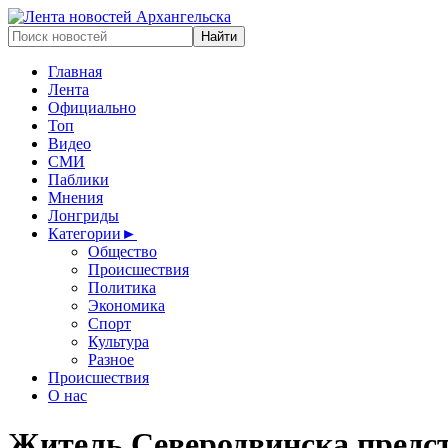
Главная
Лента
Официально
Топ
Видео
СМИ
Паблики
Мнения
Лонгриды
Категории
►
Общество
Происшествия
Политика
Экономика
Спорт
Культура
Разное
Происшествия
О нас
Житель Северодвинска предста