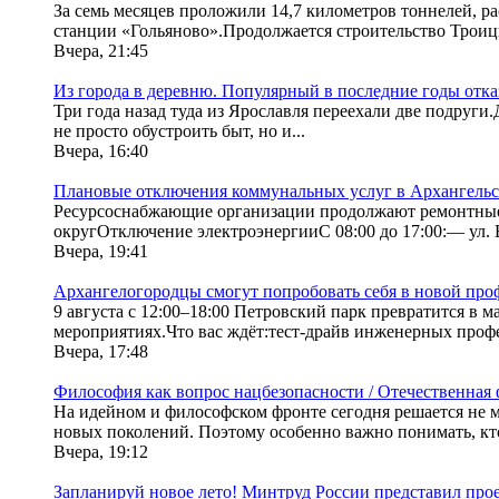
За семь месяцев проложили 14,7 километров тоннелей, р
станции «Гольяново».Продолжается строительство Троицк
Вчера, 21:45
Из города в деревню. Популярный в последние годы отка
Три года назад туда из Ярославля переехали две подру
не просто обустроить быт, но и...
Вчера, 16:40
Плановые отключения коммунальных услуг в Архангельск
Ресурсоснабжающие организации продолжают ремонтные р
округОтключение электроэнергииС 08:00 до 17:00:— ул. В
Вчера, 19:41
Архангелогородцы смогут попробовать себя в новой про
9 августа с 12:00–18:00 Петровский парк превратится в 
мероприятиях.Что вас ждёт:тест-драйв инженерных профе
Вчера, 17:48
Философия как вопрос нацбезопасности / Отечественная
На идейном и философском фронте сегодня решается не 
новых поколений. Поэтому особенно важно понимать, кто 
Вчера, 19:12
Запланируй новое лето! Минтруд России представил прое