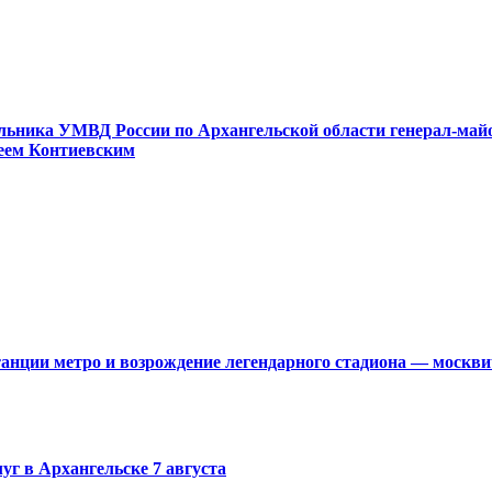
альника УМВД России по Архангельской области генерал-май
реем Контиевским
нции метро и возрождение легендарного стадиона — москвичи
г в Архангельске 7 августа