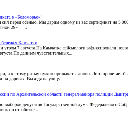
иката в «Беломорье»!
ся сил перед осенью. Мы дарим одному из вас сертификат на 5 0
гион 29» —...
побережья Камчатки
и утром 7 августа.На Камчатке сейсмологи зафиксировали нов
августа.По данным чувствительных...
ари, и к этому ритму нужно привыкать заново. Лето пролетает б
 на дорогах. Выходя на улицу...
оссии по Архангельской области генерал-майора полиции Дмитр
ю выборов депутатов Государственной думы Федерального Собра
вок по отработке...