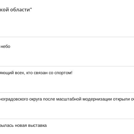
кoй oбласти"
 небо
яющий всех, кто связан со спортом!
иноградовского округа после масштабной модернизации открыли
крылась новая выставка