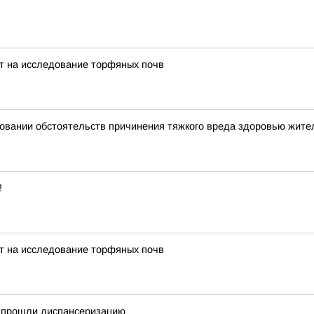
т на исследование торфяных почв
довании обстоятельств причинения тяжкого вреда здоровью жит
!
т на исследование торфяных почв
у прошли диспансеризацию