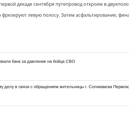
В первой декаде сентября путепровод откроем в двухпол
ю фрезеруют левую полосу. Затем асфальтирование, фина
овали банк за давление на бойца СВО
у делу в связи с обращением жительницы г. Соликамска Пермско