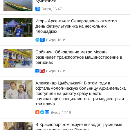
Кузнечихе
Вчера, 18:47
Игорь Арсентьев: Северодвинск отметил
День физкультурника на нескольких
площадках
Вчера, 18:19
Собянин: Обновление метро Москвы
развивает транспортное машиностроение в
регионах
Вчера, 17:19
Александр Цыбульский: В этом году в
офтальмологическую больницу Архангельска
поступили на работу сразу шесть
начинающих специалистов: три медсестры и
три врача
Вчера, 17:19
В Красноборском округе возводят русловые
опоры моста через Лахому