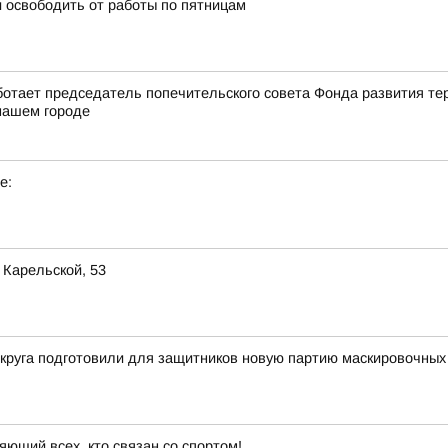
 освободить от работы по пятницам
ботает председатель попечительского совета Фонда развития т
 нашем городе
е:
 Карельской, 53
округа подготовили для защитников новую партию маскировочных
яющий всех, кто связан со спортом!