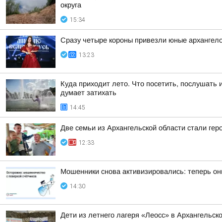
округа
15:34
Сразу четыре короны привезли юные архангело
13:23
Куда приходит лето. Что посетить, послушать 
думает затихать
14:45
Две семьи из Архангельской области стали ге
12:33
Мошенники снова активизировались: теперь он
14:30
Дети из летнего лагеря «Леосс» в Архангельс