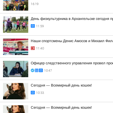
16:19
День физкультурника в Архангельске сегодня 
11:59
Наши спортсмены Денис Амосов и Михаил Фила
11:40
Офицер следственного управления провел про
10:47
Сегодня — Всемирный день кошек!
10:33
Сегодня — Всемирный день кошек!