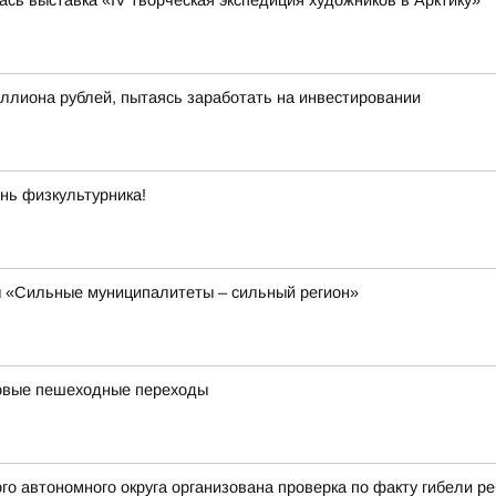
сь выставка «IV творческая экспедиция художников в Арктику»
ллиона рублей, пытаясь заработать на инвестировании
нь физкультурника!
ы «Сильные муниципалитеты – сильный регион»
новые пешеходные переходы
го автономного округа организована проверка по факту гибели ре