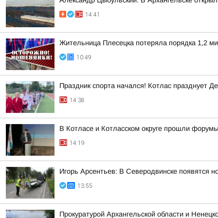
Александр Цыбульский: В Архангельске открыла
14:41
Жительница Плесецка потеряла порядка 1,2 ми
10:49
Праздник спорта начался! Котлас празднует Де
14:38
В Котласе и Котласском округе прошли форум
14:19
Игорь Арсентьев: В Северодвинске появятся 
13:55
Прокуратурой Архангельской области и Ненецко