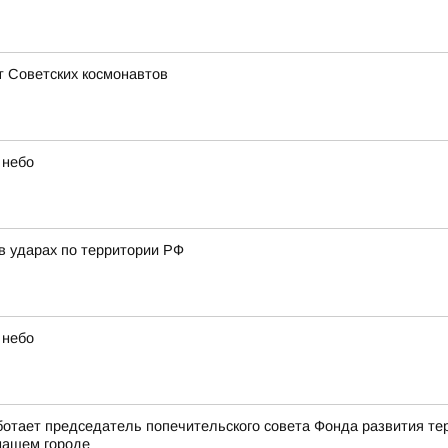
т Советских космонавтов
 небо
в ударах по территории РФ
 небо
ботает председатель попечительского совета Фонда развития т
 нашем городе