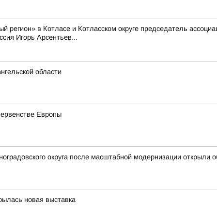
й регион» в Котласе и Котласском округе председатель ассоци
сия Игорь Арсентьев...
ангельской области
первенстве Европы
иноградовского округа после масштабной модернизации открыли
крылась новая выставка