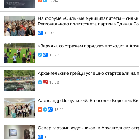
17:42
На форуме «Сильные муниципалитеты – сильны
Регионального политсовета партии «Единая Рос
15:37
«Зарядка со стражем порядка» проходит в Арх
15:27
Архангельские гребцы успешно стартовали на 
15:23
Александр Цыбульский: В поселке Березник В
15:11
Север глазами художников: в Архангельске от
15:11