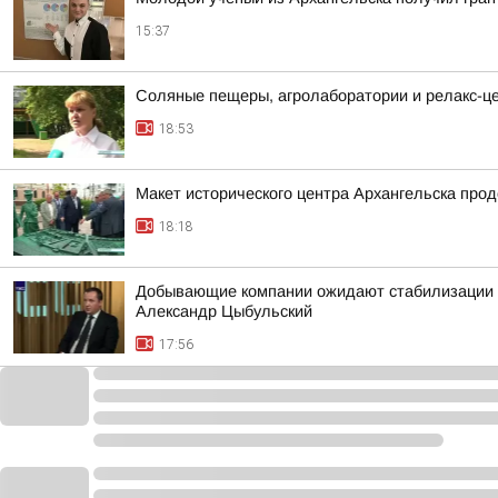
15:37
Соляные пещеры, агролаборатории и релакс-цен
18:53
Макет исторического центра Архангельска про
18:18
Добывающие компании ожидают стабилизации н
Александр Цыбульский
17:56