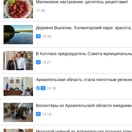
Малиновое настроение: делитесь рецептами!
17:04
Деревня Выселки, Холмогорский округ: красота
19:33
В Котласе председатель Совета муниципальны
19:27
Архангельская область стала пилотным регио
19:18
Волонтёры из Архангельской области ежедневн
19:16
Молодой учёный из Архангельска получил гран