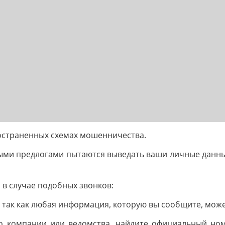
остраненных схемах мошенничества.
ыми предлогами пытаются выведать ваши личные данные
в случае подобных звонков:
 так как любая информация, которую вы сообщите, може
бо компании или ведомства, найдите официальный ном