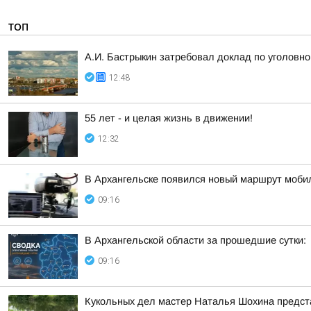
ТОП
А.И. Бастрыкин затребовал доклад по уголовно
12:48
55 лет - и целая жизнь в движении!
12:32
В Архангельске появился новый маршрут моб
09:16
В Архангельской области за прошедшие сутки:
09:16
Кукольных дел мастер Наталья Шохина предст