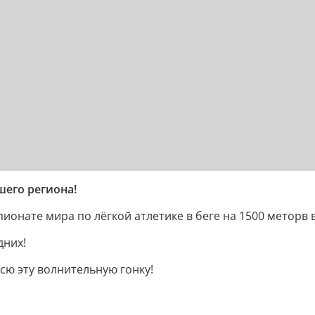
шего региона!
онате мира по лёгкой атлетике в беге на 1500 меторв в
дних!
сю эту волнительную гонку!