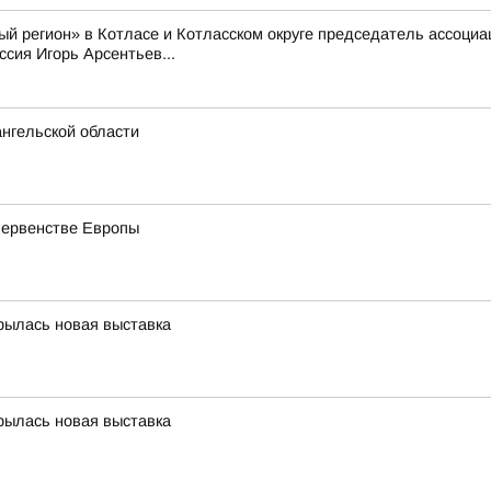
й регион» в Котласе и Котласском округе председатель ассоци
сия Игорь Арсентьев...
ангельской области
первенстве Европы
крылась новая выставка
крылась новая выставка