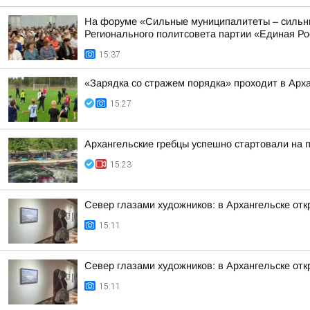
На форуме «Сильные муниципалитеты – сильны
Регионального политсовета партии «Единая Рос
15:37
«Зарядка со стражем порядка» проходит в Арх
15:27
Архангельские гребцы успешно стартовали на 
15:23
Север глазами художников: в Архангельске от
15:11
Север глазами художников: в Архангельске от
15:11