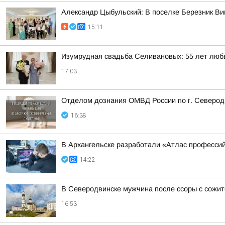
Александр Цыбульский: В поселке Березник В
15:11
Изумрудная свадьба Селивановых: 55 лет любв
17:03
Отделом дознания ОМВД России по г. Северодв
16:38
В Архангельске разработали «Атлас професси
14:22
В Северодвинске мужчина после ссоры с сожит
16:53