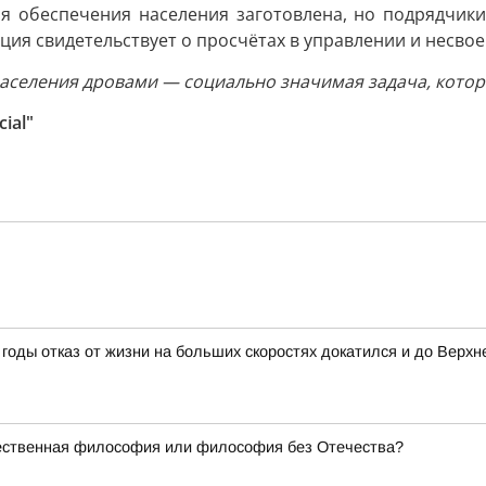
я обеспечения населения заготовлена, но подрядчик
ация свидетельствует о просчётах в управлении и несв
аселения дровами — социально значимая задача, котора
ial"
годы отказ от жизни на больших скоростях докатился и до Верхн
чественная философия или философия без Отечества?