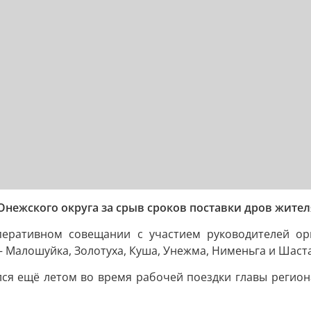
нежского округа за срыв сроков поставки дров жите
перативном совещании с участием руководителей орг
 Малошуйка, Золотуха, Куша, Унежма, Нименьга и Шаста
я ещё летом во время рабочей поездки главы региона