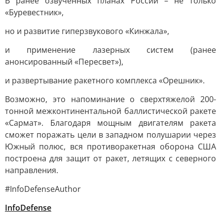
В ранее озвученных планах России – не только
«Буревестник»,
но и развитие гиперзвукового «Кинжала»,
и применение лазерных систем (ранее
анонсированный «Пересвет»),
и развертывание ракетного комплекса «Орешник».
Возможно, это напоминание о сверхтяжелой 200-
тонной межконтинентальной баллистической ракете
«Сармат». Благодаря мощным двигателям ракета
сможет поражать цели в западном полушарии через
Южный полюс, вся противоракетная оборона США
построена для защит от ракет, летящих с северного
направления.
#InfoDefenseAuthor
InfoDefens
e