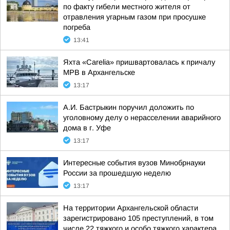
по факту гибели местного жителя от
отравления угарным газом при просушке
погреба
13:41
Яхта «Carelia» пришвартовалась к причалу
МРВ в Архангельске
13:17
А.И. Бастрыкин поручил доложить по
уголовному делу о нерасселении аварийного
дома в г. Уфе
13:17
Интересные события вузов Минобрнауки
России за прошедшую неделю
13:17
На территории Архангельской области
зарегистрировано 105 преступлений, в том
числе 22 тяжкого и особо тяжкого характера