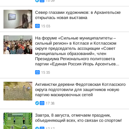
15:09
Север глазами художников: в Архангельске
открылась новая выставка
15:03
На форуме «Сильные муниципалитеты –
сильный регион» в Котласе и Котласском
округе председатель ассоциации «Совет
муниципальных образований», член
Президиума Регионального политсовета
партии «Единая Россия Игорь Арсентьев...
15:35
Активистки деревни Федотовская Котласского
округа подготовили для защитников новую
партию маскировочных сетей
17:38
Завтра, 8 августа, отмечаем праздник,
объединяющий всех, кто связан со спортом!