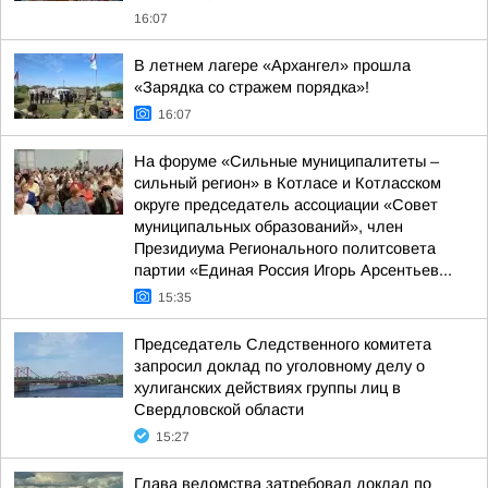
16:07
В летнем лагере «Архангел» прошла
«Зарядка со стражем порядка»!
16:07
На форуме «Сильные муниципалитеты –
сильный регион» в Котласе и Котласском
округе председатель ассоциации «Совет
муниципальных образований», член
Президиума Регионального политсовета
партии «Единая Россия Игорь Арсентьев...
15:35
Председатель Следственного комитета
запросил доклад по уголовному делу о
хулиганских действиях группы лиц в
Свердловской области
15:27
Глава ведомства затребовал доклад по