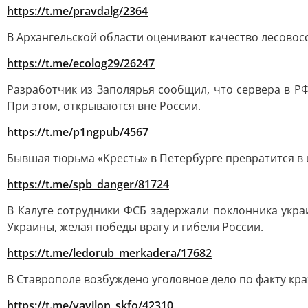
https://t.me/pravdalg/2364
В Архангельской области оценивают качество лесовос
https://t.me/ecolog29/26247
Разработчик из Заполярья сообщил, что сервера в РФ
При этом, открываются вне России.
https://t.me/p1ngpub/4567
Бывшая тюрьма «Кресты» в Петербурге превратится в 
https://t.me/spb_danger/81724
В Калуге сотрудники ФСБ задержали поклонника укра
Украины, желая победы врагу и гибели России.
https://t.me/ledorub_merkadera/17682
В Ставрополе возбуждено уголовное дело по факту кра
https://t.me/vavilon_skfo/42310