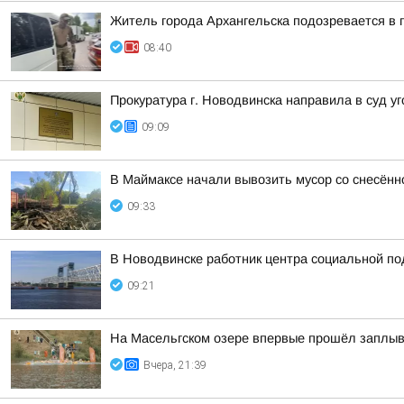
Житель города Архангельска подозревается в 
08:40
Прокуратура г. Новодвинска направила в суд 
09:09
В Маймаксе начали вывозить мусор со снесённ
09:33
В Новодвинске работник центра социальной по
09:21
На Масельгском озере впервые прошёл заплыв
Вчера, 21:39