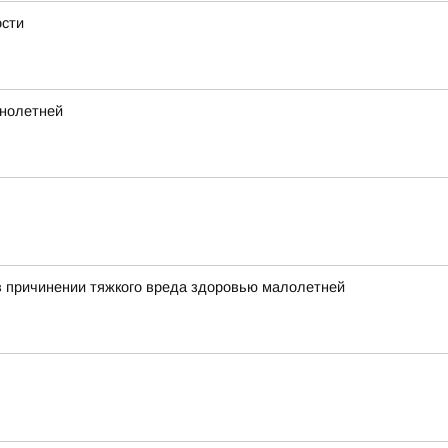
ости
ннолетней
в причинении тяжкого вреда здоровью малолетней