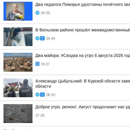
Два педагога Поморья удостоены почётного зв
09:09
В Вельском районе прошёл межведомственный 
09:49
Два майора: #Сводка на утро 6 августа 2026 го
06:07
Александр Цыбульский: В Курской области зав
области
08:40
Доброе утро, регион!. Август продолжает нас у
07:06