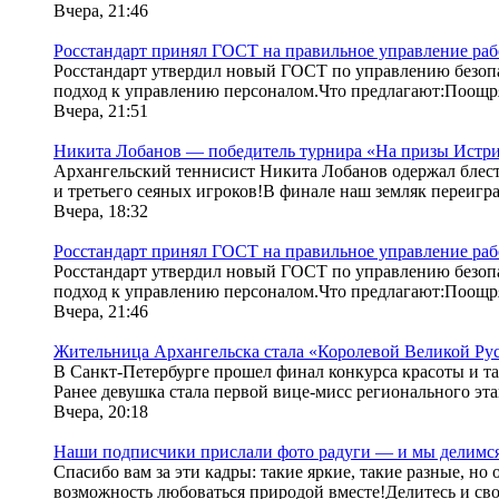
Вчера, 21:46
Росстандарт принял ГОСТ на правильное управление раб
Росстандарт утвердил новый ГОСТ по управлению безопас
подход к управлению персоналом.Что предлагают:Поощрят
Вчера, 21:51
Никита Лобанов — победитель турнира «На призы Истри
Архангельский теннисист Никита Лобанов одержал блестя
и третьего сеяных игроков!В финале наш земляк переигра
Вчера, 18:32
Росстандарт принял ГОСТ на правильное управление раб
Росстандарт утвердил новый ГОСТ по управлению безопас
подход к управлению персоналом.Что предлагают:Поощрят
Вчера, 21:46
Жительница Архангельска стала «Королевой Великой Рус
В Санкт-Петербурге прошел финал конкурса красоты и т
Ранее девушка стала первой вице-мисс регионального эта
Вчера, 20:18
Наши подписчики прислали фото радуги — и мы делимся
Спасибо вам за эти кадры: такие яркие, такие разные, н
возможность любоваться природой вместе!Делитесь и сво