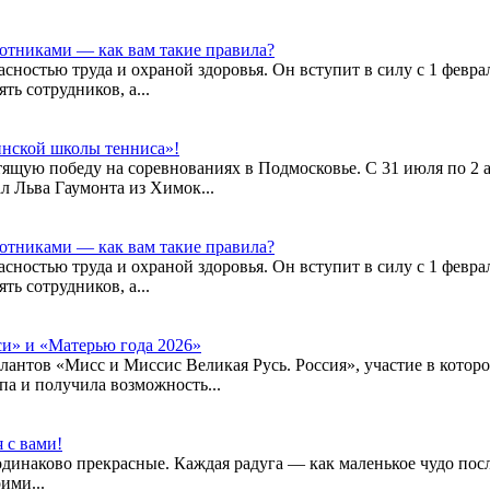
отниками — как вам такие правила?
ностью труда и охраной здоровья. Он вступит в силу с 1 февра
ь сотрудников, а...
нской школы тенниса»!
щую победу на соревнованиях в Подмосковье. С 31 июля по 2 а
л Льва Гаумонта из Химок...
отниками — как вам такие правила?
ностью труда и охраной здоровья. Он вступит в силу с 1 февра
ь сотрудников, а...
и» и «Матерью года 2026»
алантов «Мисс и Миссис Великая Русь. Россия», участие в кото
па и получила возможность...
 с вами!
о одинаково прекрасные. Каждая радуга — как маленькое чудо пос
ими...