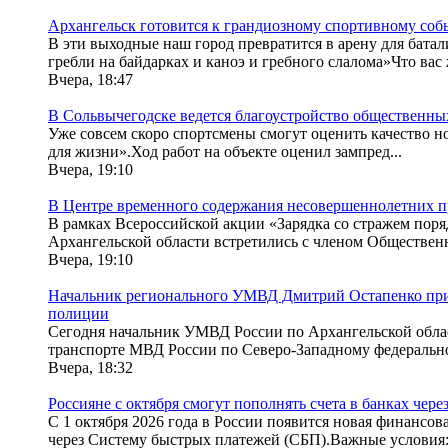
Архангельск готовится к грандиозному спортивному со
В эти выходные наш город превратится в арену для бата
гребли на байдарках и каноэ и гребного слалома»Что вас 
Вчера, 18:47
В Сольвычегодске ведется благоустройство общественны
Уже совсем скоро спортсмены смогут оценить качество н
для жизни».Ход работ на объекте оценил зампред...
Вчера, 19:10
В Центре временного содержания несовершеннолетних п
В рамках Всероссийской акции «Зарядка со стражем по
Архангельской области встретились с членом Обществен
Вчера, 19:10
Начальник регионального УМВД Дмитрий Остапенко прин
полиции
Сегодня начальник УМВД России по Архангельской облас
транспорте МВД России по Северо-Западному федерально
Вчера, 18:32
Россияне с октября смогут пополнять счета в банках чер
С 1 октября 2026 года в России появится новая финансов
через Систему быстрых платежей (СБП).Важные условия:У