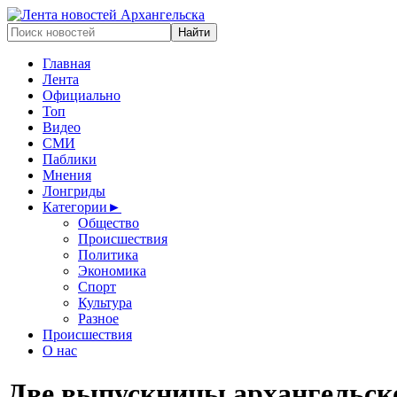
Главная
Лента
Официально
Топ
Видео
СМИ
Паблики
Мнения
Лонгриды
Категории
►
Общество
Происшествия
Политика
Экономика
Спорт
Культура
Разное
Происшествия
О нас
Две выпускницы архангельско