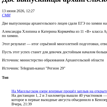
13 июня 2026, 12:27
СМИ
Две выпускницы архангельского лицея сдали ЕГЭ по химии на 
Александра Хлопина и Катерина Кормачёва из 11 «В» класса 
по химии.
Этот результат — итог серьёзной многолетней подготовки, отв
Пусть этот успех станет для девочек достойным началом бол
Источник: министерство образования Архангельской области
Источник:
Telegram-канал "Регион 29"
Топ
На Масельгском озере впервые прошёл заплыв на открыт
На дистанции 1, 2 и 3 километра вышли 40 участников — 
которое в первые выходные августа объединило в Кенозер
Вчера, 21:39