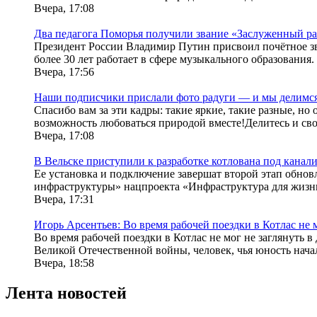
Вчера, 17:08
Два педагога Поморья получили звание «Заслуженный р
Президент России Владимир Путин присвоил почётное зв
более 30 лет работает в сфере музыкального образования. 
Вчера, 17:56
Наши подписчики прислали фото радуги — и мы делимся
Спасибо вам за эти кадры: такие яркие, такие разные, н
возможность любоваться природой вместе!Делитесь и сво
Вчера, 17:08
В Вельске приступили к разработке котлована под кана
Ее установка и подключение завершат второй этап обно
инфраструктуры» нацпроекта «Инфраструктура для жизни
Вчера, 17:31
Игорь Арсентьев: Во время рабочей поездки в Котлас не 
Во время рабочей поездки в Котлас не мог не заглянуть 
Великой Отечественной войны, человек, чья юность начал
Вчера, 18:58
Лента новостей