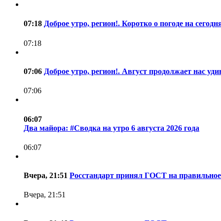
07:18
Доброе утро, регион!. Коротко о погоде на сего
07:18
07:06
Доброе утро, регион!. Август продолжает нас уд
07:06
06:07
Два майора: #Сводка на утро 6 августа 2026 года
06:07
Вчера, 21:51
Росстандарт принял ГОСТ на правильное
Вчера, 21:51