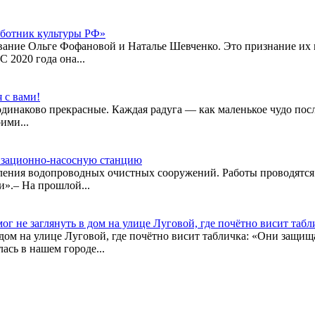
аботник культуры РФ»
ание Ольге Фофановой и Наталье Шевченко. Это признание их м
С 2020 года она...
 с вами!
о одинаково прекрасные. Каждая радуга — как маленькое чудо пос
ими...
лизационно-насосную станцию
вления водопроводных очистных сооружений. Работы проводятс
».– На прошлой...
мог не заглянуть в дом на улице Луговой, где почётно висит та
в дом на улице Луговой, где почётно висит табличка: «Они защ
ась в нашем городе...