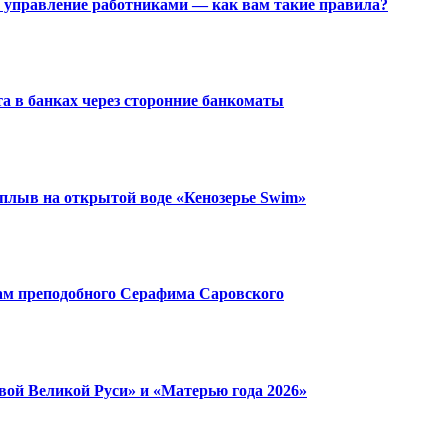
 управление работниками — как вам такие правила?
та в банках через сторонние банкоматы
плыв на открытой воде «Кенозерье Swim»
ам преподобного Серафима Саровского
ой Великой Руси» и «Матерью года 2026»