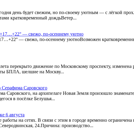
Сегодня день будет свежим, но по-своему уютным — с лёгкой п
стами кратковременный дождьВетер...
ём +17…+22° — свежо, по-осеннему уютно
 +17…+22° — свежо, по-осеннему уютноВозможен кратковременн
налета перекрыто движение по Московскому проспекту, изменена 
ты БПЛА, шелшие на Москву...
о Серафима Саровского
има Саровского, на архипелаге Новая Земля произошло знамена
гося в посёлке Белушья...
е 6 августа
аботы на сетях. В связи с этим в городе временно ограничена
Северодвинская, 24.Причина: производство...