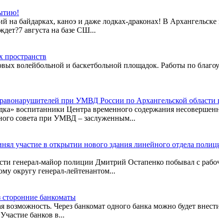
бытию!
лий на байдарках, каноэ и даже лодках-драконах! В Архангельск
ждет?7 августа на базе СШ...
х пространств
овых волейбольной и баскетбольной площадок. Работы по благоу
равонарушителей при УМВД России по Архангельской области п
рядка» воспитанники Центра временного содержания несоверше
ного совета при УМВД – заслуженным...
ял участие в открытии нового здания линейного отдела полици
ти генерал-майор полиции Дмитрий Остапенко побывал с рабоч
му округу генерал-лейтенантом...
ез сторонние банкоматы
ая возможность. Через банкомат одного банка можно будет внести
частие банков в...