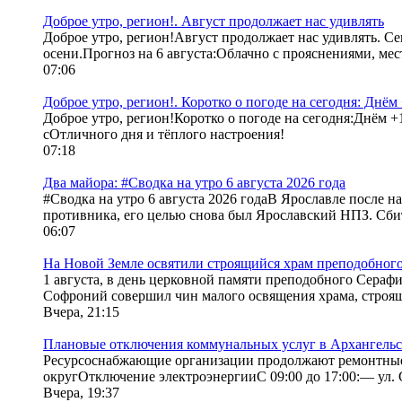
Доброе утро, регион!. Август продолжает нас удивлять
Доброе утро, регион!Август продолжает нас удивлять. 
осени.Прогноз на 6 августа:Облачно с прояснениями, ме
07:06
Доброе утро, регион!. Коротко о погоде на сегодня: Дн
Доброе утро, регион!Коротко о погоде на сегодня:Днём
сОтличного дня и тёплого настроения!
07:18
Два майора: #Сводка на утро 6 августа 2026 года
#Сводка на утро 6 августа 2026 годаВ Ярославле после 
противника, его целью снова был Ярославский НПЗ. Сби
06:07
На Новой Земле освятили строящийся храм преподобног
1 августа, в день церковной памяти преподобного Сераф
Софроний совершил чин малого освящения храма, строяще
Вчера, 21:15
Плановые отключения коммунальных услуг в Архангельск
Ресурсоснабжающие организации продолжают ремонтные р
округОтключение электроэнергииС 09:00 до 17:00:— ул. 
Вчера, 19:37