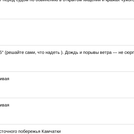
25° (решайте сами, что надеть ). Дождь и порывы ветра — не сюр
чивая
чивая
сточного побережья Камчатки