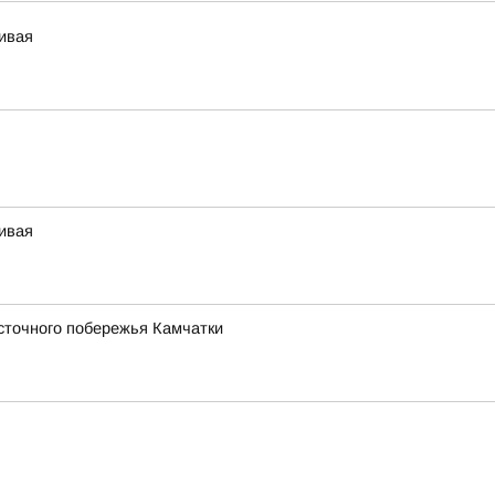
чивая
чивая
сточного побережья Камчатки