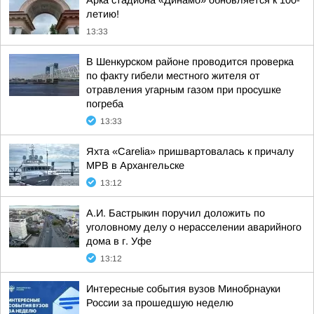
Арка стадиона «Динамо» обновляется к 100-
летию!
13:33
В Шенкурском районе проводится проверка
по факту гибели местного жителя от
отравления угарным газом при просушке
погреба
13:33
Яхта «Carelia» пришвартовалась к причалу
МРВ в Архангельске
13:12
А.И. Бастрыкин поручил доложить по
уголовному делу о нерасселении аварийного
дома в г. Уфе
13:12
Интересные события вузов Минобрнауки
России за прошедшую неделю