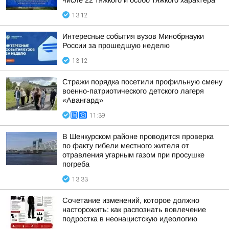
числе 22 тяжкого и особо тяжкого характера
13:12
Интересные события вузов Минобрнауки
России за прошедшую неделю
13:12
Стражи порядка посетили профильную смену
военно-патриотического детского лагеря
«Авангард»
11:39
В Шенкурском районе проводится проверка
по факту гибели местного жителя от
отравления угарным газом при просушке
погреба
13:33
Сочетание изменений, которое должно
насторожить: как распознать вовлечение
подростка в неонацистскую идеологию