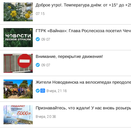
Доброе утро!. Температура днём: от +15° до +2
07:15
ГТРК «Вайнах»: Глава Рослесхоза посетил Чеч
09:07
Внимание, перекрытие движения!
09:07
Жители Новодвинска на велосипедах преодоле
Вчера, 21:18
Признавайтесь, что ждали! У нас вновь розыг
Вчера, 20:38