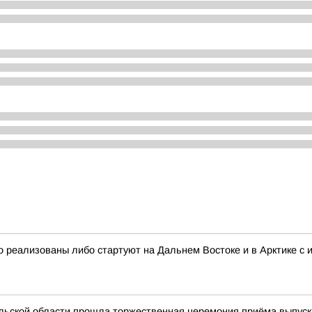
 реализованы либо стартуют на Дальнем Востоке и в Арктике с
льской области прошла торжественная церемония приёма выпуск