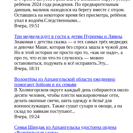
ребёнок 2024 года рождения. По предварительным
данным, мальчик находился на берегу вместе с отцом.
Оставшись на некоторое время без присмотра, ребёнок
упал в водоём.Следственными...
Вчера, 19:51
Три медведя идут в гости к детям Пурнемы и Лямцы
Знакомая с детства сказка — о тех самых трёх медведях
и девочке Маше, которая без спроса зашла в чужой дом.
Но в этой истории не просто про то, «как не надо», а
про то, что если что-то случилось — можно
остановиться, подумать и всё исправить.Эту...
Вчера, 18:31
Волонтёры из Архангельской области ежедневно
помогают бойцам и их семьям
В Холмогорском округе каждый день собираются около
десяти человек, чтобы плести маскировочные сети,
делать окопные свечи, шить одежду и бельё для
военнослужащих. Также сушат сухари и овощи, а на
склад по заявкам поступают...
Вчера, 19:24
Семья Шиндак из Архангельска удостоена ордена
«Родительская слава»