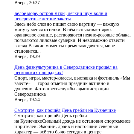
Вчера, 20:27
Белое море, остров Ягры, легкий шум волн и
невероятные летние закаты
Здесь небо словно пишет свою картину — каждую
минуту меняя оттенки. В нём вспыхивает ярко-
оранжевое солнце, растворяются нежно-розовые облака,
появляются лиловые сумерки. И невозможно отвести
взгляд.В такие моменты время замедляется, море
становится...
Вчера, 19:39
День физкультурника в Северодвинске прошёл на
нескольких площадках!
Спорт, игры, мастер-классы, выставка и фестиваль «Мы
вместе» — город отметил праздник активно и
душевно. Фото пресс-службы администрации
Северодвинска
Вчера, 19:54
Смотрите, как прошёл День гребли на Кузнечихе
Смотрите, как прошёл День гребли
на КузнечихеСильный дождь не остановил спортсменов
и зрителей. Эмоции, драйв и настоящий северный
характер — всё это было сегодня в центре