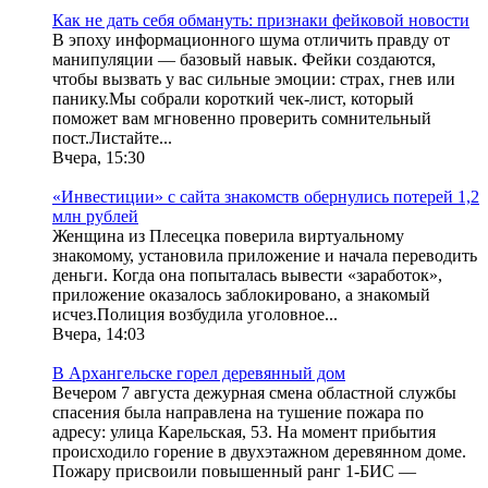
Как не дать себя обмануть: признаки фейковой новости
В эпоху информационного шума отличить правду от
манипуляции — базовый навык. Фейки создаются,
чтобы вызвать у вас сильные эмоции: страх, гнев или
панику.Мы собрали короткий чек-лист, который
поможет вам мгновенно проверить сомнительный
пост.Листайте...
Вчера, 15:30
«Инвестиции» с сайта знакомств обернулись потерей 1,2
млн рублей
Женщина из Плесецка поверила виртуальному
знакомому, установила приложение и начала переводить
деньги. Когда она попыталась вывести «заработок»,
приложение оказалось заблокировано, а знакомый
исчез.Полиция возбудила уголовное...
Вчера, 14:03
В Архангельске горел деревянный дом
Вечером 7 августа дежурная смена областной службы
спасения была направлена на тушение пожара по
адресу: улица Карельская, 53. На момент прибытия
происходило горение в двухэтажном деревянном доме.
Пожару присвоили повышенный ранг 1-БИС —