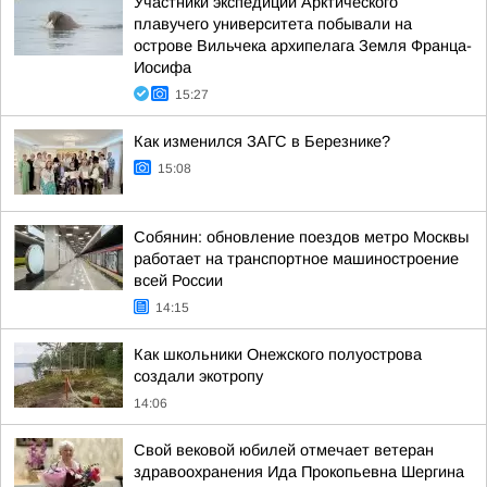
Участники экспедиции Арктического
плавучего университета побывали на
острове Вильчека архипелага Земля Франца-
Иосифа
15:27
Как изменился ЗАГС в Березнике?
15:08
Собянин: обновление поездов метро Москвы
работает на транспортное машиностроение
всей России
14:15
Как школьники Онежского полуострова
создали экотропу
14:06
Свой вековой юбилей отмечает ветеран
здравоохранения Ида Прокопьевна Шергина