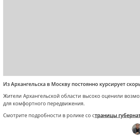
Из Архангельска в Москву постоянно курсирует ско
Жители Архангельской области высоко оценили возмож
для комфортного передвижения.
Смотрите подробности в ролике со с
траницы губерна