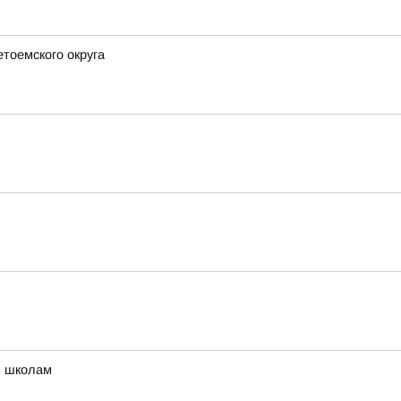
етоемского округа
м школам