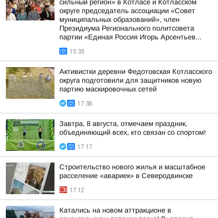
сильный регион» в Котласе и Котласском
округе председатель ассоциации «Совет
муниципальных образований», член
Президиума Регионального политсовета
партии «Единая Россия Игорь Арсентьев...
15:35
Активистки деревни Федотовская Котласского
округа подготовили для защитников новую
партию маскировочных сетей
17:38
Завтра, 8 августа, отмечаем праздник,
объединяющий всех, кто связан со спортом!
17:17
Строительство нового жилья и масштабное
расселение «авариек» в Северодвинске
17:12
Катались на новом аттракционе в