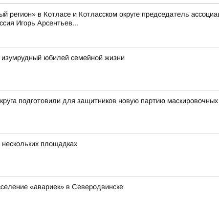
й регион» в Котласе и Котласском округе председатель ассоци
сия Игорь Арсентьев...
 изумрудный юбилей семейной жизни
округа подготовили для защитников новую партию маскировочных
 нескольких площадках
сселение «авариек» в Северодвинске