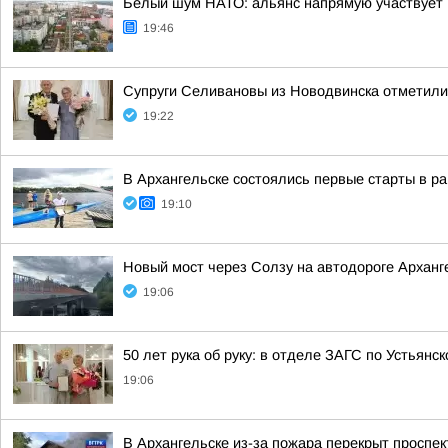
Белый шум НАТО: альянс напрямую участвует 
19:46
Супруги Селивановы из Новодвинска отметил
19:22
В Архангельске состоялись первые старты в ра
19:10
Новый мост через Солзу на автодороге Арханге
19:06
50 лет рука об руку: в отделе ЗАГС по Устьянс
19:06
В Архангельске из-за пожара перекрыт проспек