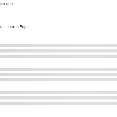
бил лося
первенстве Европы