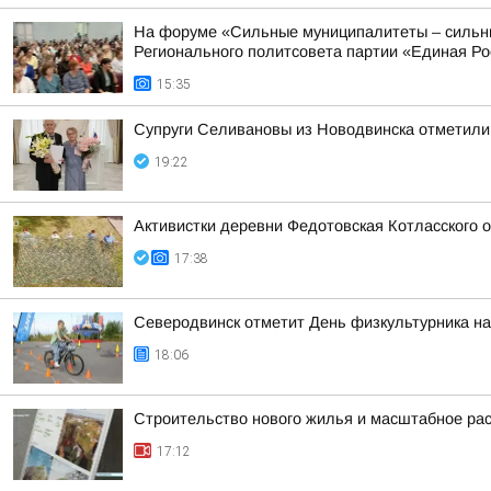
На форуме «Сильные муниципалитеты – сильны
Регионального политсовета партии «Единая Рос
15:35
Супруги Селивановы из Новодвинска отметили
19:22
Активистки деревни Федотовская Котласского 
17:38
Северодвинск отметит День физкультурника на
18:06
Строительство нового жилья и масштабное ра
17:12