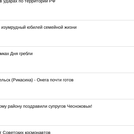
в ударах по территории РФ
и изумрудный юбилей семейной жизни
мках Дня гребли
льск (Рикасиха) - Онега почти готов
кому району поздравили супругов Чесноковых!
т Советских космонавтов