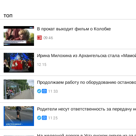
ТОП
В прокат выходит фильм о Колобке
09:46
Ирина Милохина из Архангельска стала «Мамой
12:15
Продолжаем работу по оборудованию останово
11:33
Родители несут ответственность за передачу
11:25
На железной дороге в Устьянском округе из-за