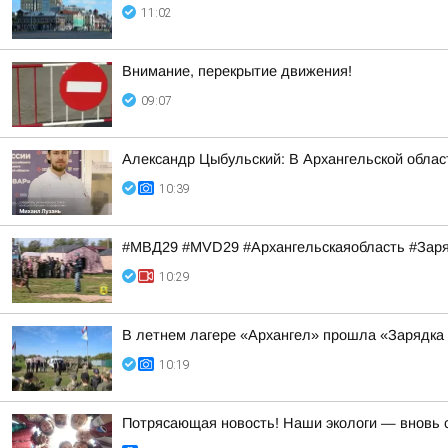
11:02
Внимание, перекрытие движения!
09:07
Александр Цыбульский: В Архангельской облас
10:39
#МВД29 #MVD29 #Архангельскаяобласть #За
10:29
В летнем лагере «Архангел» прошла «Зарядка 
10:19
Потрясающая новость! Наши экологи — вновь 