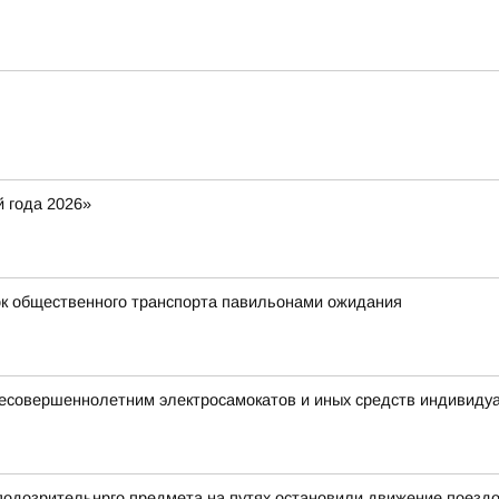
 года 2026»
к общественного транспорта павильонами ожидания
 несовершеннолетним электросамокатов и иных средств индивиду
 подозрительнрго предмета на путях остановили движение поезд