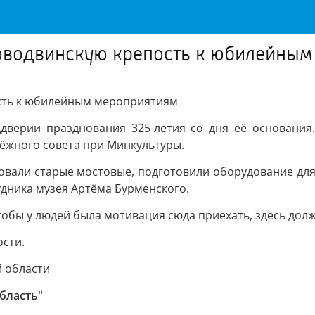
оводвинскую крепость к юбилейным
сть к юбилейным мероприятиям
верии празднования 325-летия со дня её основания.
ёжного совета при Минкультуры.
вали старые мостовые, подготовили оборудование для
дника музея Артёма Бурменского.
обы у людей была мотивация сюда приехать, здесь долж
ости.
й области
область"