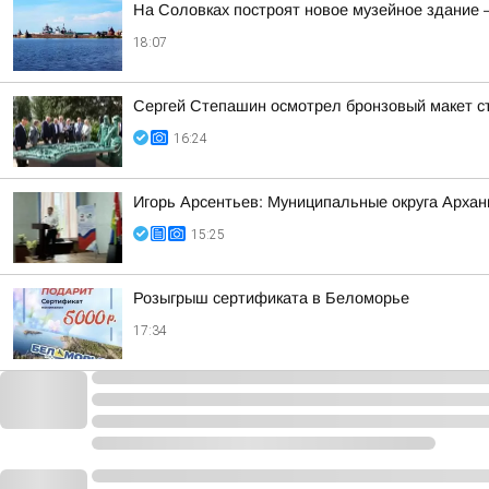
На Соловках построят новое музейное здание 
18:07
Сергей Степашин осмотрел бронзовый макет ст
16:24
Игорь Арсентьев: Муниципальные округа Арханг
15:25
Розыгрыш сертификата в Беломорье
17:34