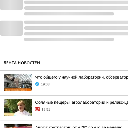
ЛЕНТА НОВОСТЕЙ
Что общего у научной лаборатории, обсерватор
19:03
Соляные пещеры, агролаборатории и релакс-цен
18:51
Август контрастов: от +26° до +5° за неделю