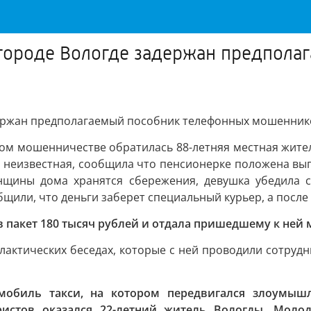
 городе Вологде задержан предпол
адержан предполагаемый пособник телефонных мошенник
ом мошенничестве обратилась 88-летняя местная жител
 неизвестная, сообщила что пенсионерке положена вып
женщины дома хранятся сбережения, девушка убедила 
щили, что деньги заберет специальный курьер, а посл
 пакет 180 тысяч рублей и отдала пришедшему к ней
актических беседах, которые с ней проводили сотрудни
мобиль такси, на котором передвигался злоумышл
ристов оказался 22-летний житель Вологды. Мол