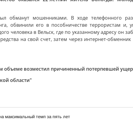
был обманут мошенниками. В ходе телефонного раз
га, обвинили его в пособничестве террористам и, у
ого человека в Вельск, где по указанному адресу он за
едства на свой счет, затем через интернет-обменник 
ом объеме возместил причиненный потерпевшей ущер
кoй oбласти"
на максимальный темп за пять лет