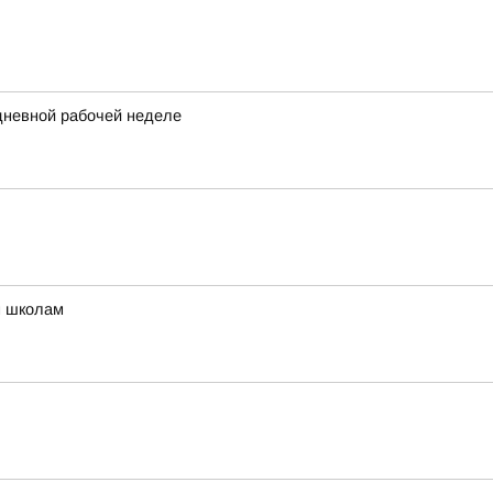
идневной рабочей неделе
м школам