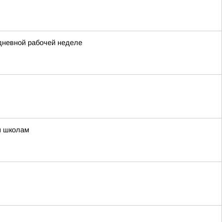
идневной рабочей неделе
м школам