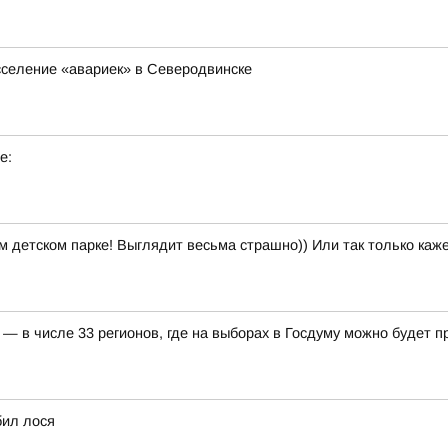
сселение «авариек» в Северодвинске
е:
м детском парке! Выглядит весьма страшно)) Или так только каж
— в числе 33 регионов, где на выборах в Госдуму можно будет 
бил лося