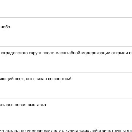
 небо
иноградовского округа после масштабной модернизации открыли
яющий всех, кто связан со спортом!
крылась новая выставка
л доклад по уголовному делу о хулиганских действиях группы л