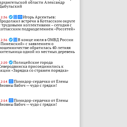
Архангельской области Александр
Цыбульский
Игорь Арсентьев:
12:36
Продолжил встречи в Котласском округе
с трудовыми коллективами – сегодня с
котласским подразделением «Россетей»
В конце июля в ОМВД России
12:36
«Пинежский» с заявлением о
мошенничестве обратилась 40-летняя
жительница одной из местных деревень
Полицейские города
12:20
Северодвинска присоединились к
акции «Зарядка со стражем порядка»
Помидор-сердечко от Елены
12:14
Яновны Бабич — чудо с грядки!
Помидор-сердечко от Елены
12:14
Яновны Бабич — чудо с грядки!
Банк заплатит за звонки
11:51
участнику СВО