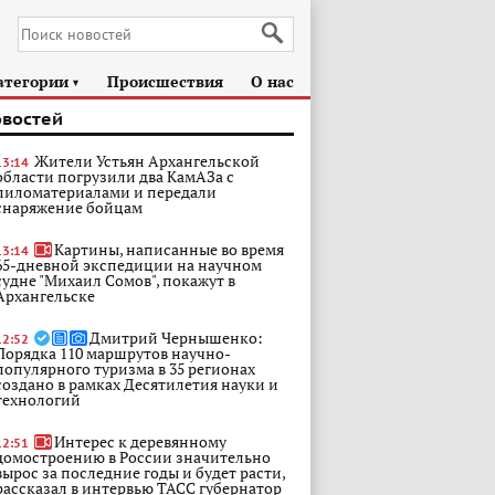
атегории
Происшествия
О нас
►
овостей
Жители Устьян Архангельской
13:14
области погрузили два КамАЗа с
пиломатериалами и передали
снаряжение бойцам
Картины, написанные во время
13:14
65-дневной экспедиции на научном
судне "Михаил Сомов", покажут в
Архангельске
Дмитрий Чернышенко:
12:52
Порядка 110 маршрутов научно-
популярного туризма в 35 регионах
создано в рамках Десятилетия науки и
технологий
Интерес к деревянному
12:51
домостроению в России значительно
вырос за последние годы и будет расти,
рассказал в интервью ТАСС губернатор