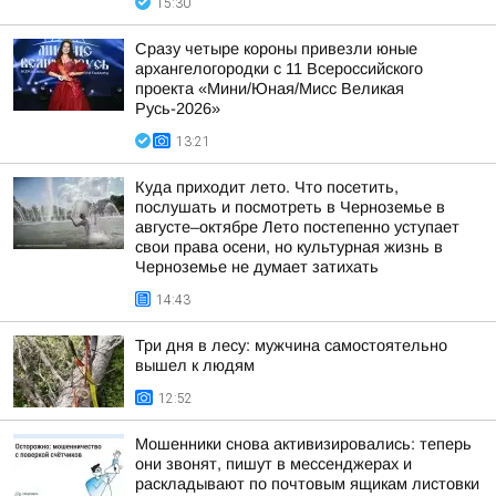
15:30
Сразу четыре короны привезли юные
архангелогородки с 11 Всероссийского
проекта «Мини/Юная/Мисс Великая
Русь-2026»
13:21
Куда приходит лето. Что посетить,
послушать и посмотреть в Черноземье в
августе–октябре Лето постепенно уступает
свои права осени, но культурная жизнь в
Черноземье не думает затихать
14:43
Три дня в лесу: мужчина самостоятельно
вышел к людям
12:52
Мошенники снова активизировались: теперь
они звонят, пишут в мессенджерах и
раскладывают по почтовым ящикам листовки