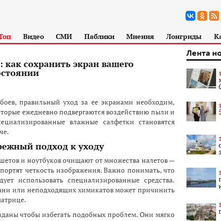
Топ
Видео
СМИ
Паблики
Мнения
Лонгриды
К
Лента н
 как сохранить экран вашего
остоянии
боев, правильный уход за ее экранами необходим,
 которые ежедневно подвергаются воздействию пыли и
пециализированные влажные салфетки становятся
че.
режный подход к уходу
шетов и ноутбуков очищают от множества налетов —
портят четкость изображения. Важно понимать, что
дует использовать специализированные средства.
ани или неподходящих химикатов может причинить
матрице.
зданы чтобы избегать подобных проблем. Они мягко