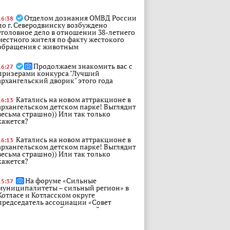
Отделом дознания ОМВД России
16:38
по г. Северодвинску возбуждено
уголовное дело в отношении 38-летнего
местного жителя по факту жестокого
обращения с животным
Продолжаем знакомить вас с
16:27
призерами конкурса "Лучший
архангельский дворик" этого года
Катались на новом аттракционе в
16:13
архангельском детском парке! Выглядит
весьма страшно)) Или так только
кажется?
Катались на новом аттракционе в
16:13
архангельском детском парке! Выглядит
весьма страшно)) Или так только
кажется?
На форуме «Сильные
15:37
муниципалитеты – сильный регион» в
Котласе и Котласском округе
председатель ассоциации «Совет
муниципальных образований», член
Президиума Регионального
политсовета партии «Единая Россия