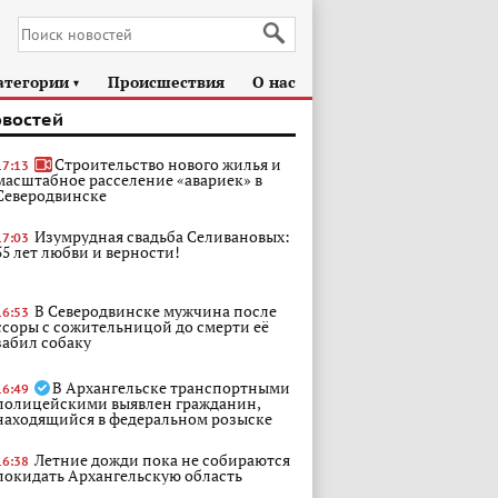
атегории
Происшествия
О нас
►
овостей
Строительство нового жилья и
17:13
масштабное расселение «авариек» в
Северодвинске
Изумрудная свадьба Селивановых:
17:03
55 лет любви и верности!
В Северодвинске мужчина после
16:53
ссоры с сожительницой до смерти её
забил собаку
В Архангельске транспортными
16:49
полицейскими выявлен гражданин,
находящийся в федеральном розыске
Летние дожди пока не собираются
16:38
покидать Архангельскую область