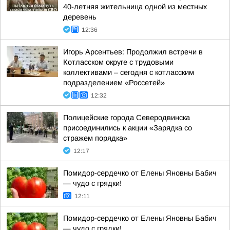
40-летняя жительница одной из местных
деревень
12:36
Игорь Арсентьев: Продолжил встречи в
Котласском округе с трудовыми
коллективами – сегодня с котласским
подразделением «Россетей»
12:32
Полицейские города Северодвинска
присоединились к акции «Зарядка со
стражем порядка»
12:17
Помидор-сердечко от Елены Яновны Бабич
— чудо с грядки!
12:11
Помидор-сердечко от Елены Яновны Бабич
— чудо с грядки!