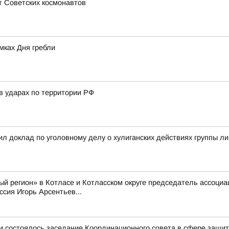
т Советских космонавтов
мках Дня гребли
в ударах по территории РФ
л доклад по уголовному делу о хулиганских действиях группы л
й регион» в Котласе и Котласском округе председатель ассоци
сия Игорь Арсентьев...
и состоялось заседание Координационного совета в сфере защит