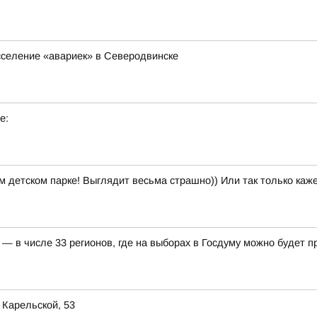
сселение «авариек» в Северодвинске
е:
м детском парке! Выглядит весьма страшно)) Или так только каж
— в числе 33 регионов, где на выборах в Госдуму можно будет 
 Карельской, 53