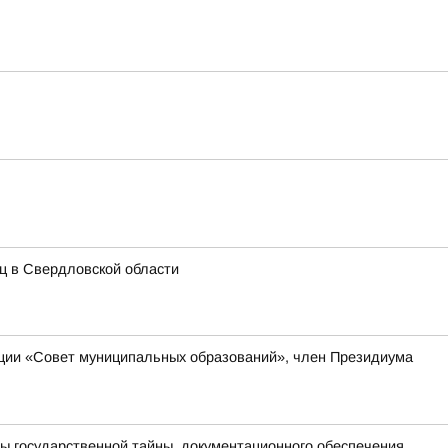
иц в Свердловской области
ации «Совет муниципальных образований», член Президиума
ы государственной тайны, документационного обеспечения