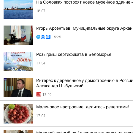
На Соловках построят новое музейное здание 
18:07
Игорь Арсентьев: Муниципальные округа Арханг
15:25
Розыгрыш сертификата в Беломорье
17:34
Интерес к деревянному домостроению в России
Александр Цыбульский
12:49
Малиновое настроение: делитесь рецептами!
17:04