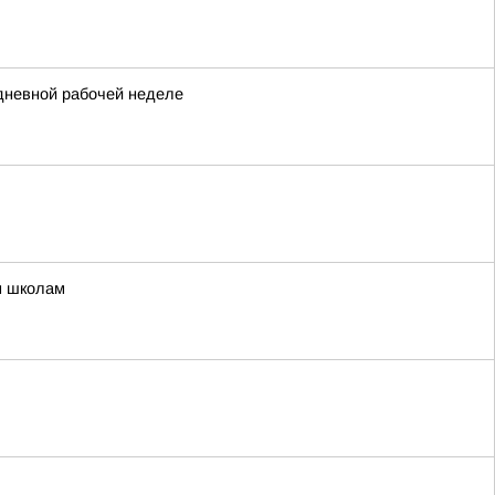
идневной рабочей неделе
м школам