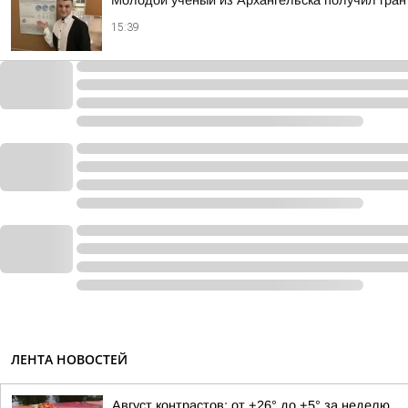
Молодой учёный из Архангельска получил гран
15:39
ЛЕНТА НОВОСТЕЙ
Август контрастов: от +26° до +5° за неделю